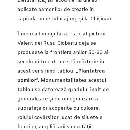
Bielutin ş.a., iar ecourile răfuielilor
aplicate oamenilor de creație în
capitala imperiului ajung și la Chișinău.
Înnoirea limbajului artistic al picturii
Valentinei Rusu Ciobanu deja se
produsese la frontiera anilor 50-60 ai
secolului trecut, o certă mărturie în
acest sens fiind tabloul „
Plantatrea
pomilor
”. Monumentalitatea acestui
tablou se datorează gradului înalt de
generalizare şi de omogenizare a
suprafeţelor acoperite cu culoare,
rolului covârşitor jucat de siluetele
figurilor, amplificării sonorităţii