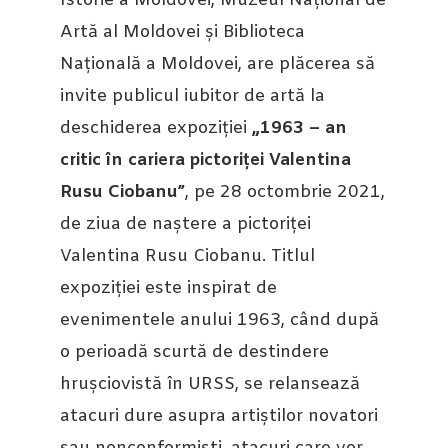
Istorie a Moldovei, Muzeul Național de
Artă al Moldovei și Biblioteca
Națională a Moldovei, are plăcerea să
invite publicul iubitor de artă la
deschiderea expoziției
„1963 – an
critic în cariera pictoriței Valentina
Rusu Ciobanu”
, pe 28 octombrie 2021,
de ziua de naștere a pictoriței
Valentina Rusu Ciobanu. Titlul
expoziției este inspirat de
evenimentele anului 1963, când după
o perioadă scurtă de destindere
hrușciovistă în URSS, se relansează
atacuri dure asupra artiștilor novatori