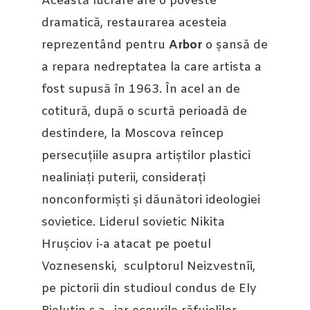
Această lucrare are o poveste
dramatică, restaurarea acesteia
reprezentând pentru
Arbor
o șansă de
a repara nedreptatea la care artista a
fost supusă în 1963. În acel an de
cotitură, după o scurtă perioadă de
destindere, la Moscova reîncep
persecuțiile asupra artiștilor plastici
nealiniați puterii, considerați
nonconformiști și dăunători ideologiei
sovietice. Liderul sovietic Nikita
Hrușciov i-a atacat pe poetul
Voznesenski, sculptorul Neizvestnîi,
pe pictorii din studioul condus de Ely