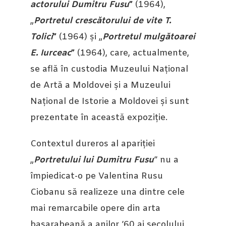
actorului Dumitru Fusu
”
(1964),
„
Portretul crescătorului de vite T.
Tolici
”
(1964) și „
Portretul mulgătoarei
E. Iurceac
”
(1964), care, actualmente,
se află în custodia Muzeului Național
de Artă a Moldovei și a Muzeului
Național de Istorie a Moldovei și sunt
prezentate în această expoziție.
Contextul dureros al apariției
„
Portretului lui Dumitru Fusu
” nu a
împiedicat-o pe Valentina Rusu
Ciobanu să realizeze una dintre cele
mai remarcabile opere din arta
basarabeană a anilor ’60 ai secolului