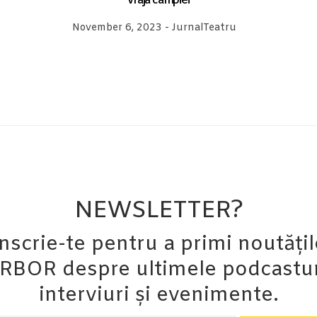
Vraja câmpiei
November 6, 2023
-
Jurnal
Teatru
NEWSLETTER?
Înscrie-te pentru a primi noutățil
RBOR despre ultimele podcastur
interviuri și evenimente.