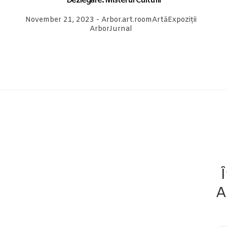
Dezlegare. Misterul Culturii
November 21, 2023
-
Arbor.art.room
Artă
Expoziții
Arbor
Jurnal
A