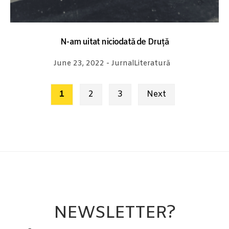
N-am uitat niciodată de Druță
June 23, 2022
-
Jurnal
Literatură
Posts
1
2
3
Next
pagination
NEWSLETTER?