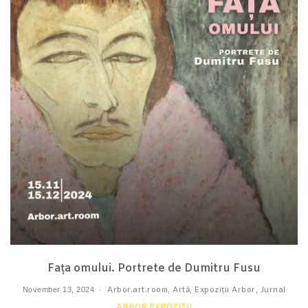
Fața omului. Portrete de Dumitru Fusu
November 13, 2024
Arbor.art.room
,
Artă
,
Expoziții Arbor
,
Jurnal
ARBOR EXPOZIȚII