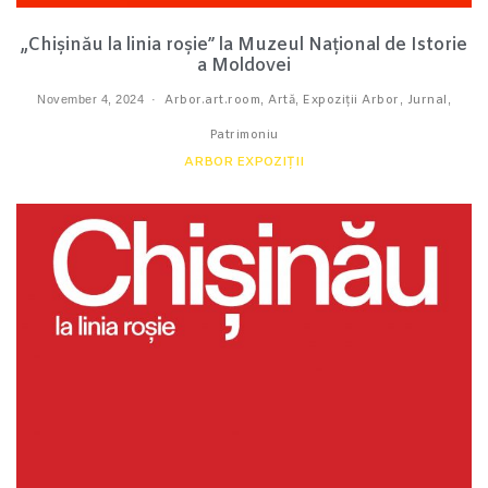
„Chișinău la linia roșie” la Muzeul Național de Istorie
a Moldovei
November 4, 2024
Arbor.art.room
,
Artă
,
Expoziții Arbor
,
Jurnal
,
Patrimoniu
ARBOR EXPOZIȚII