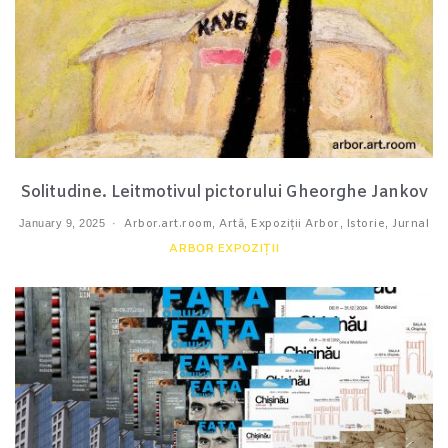
Solitudine. Leitmotivul pictorului Gheorghe Jankov
January 9, 2025
Arbor.art.room
,
Artă
,
Expoziții Arbor
,
Istorie
,
Jurnal
ARBOR EXPOZIȚII