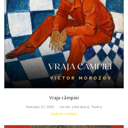
Vraja câmpiei
February 27, 2025
Jurnal
,
Literatură
,
Teatru
ARBOR JURNAL