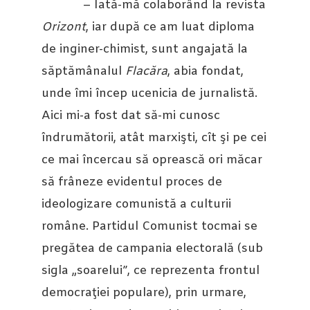
– Iată-mă colaborând la revista
Orizont
, iar după ce am luat diploma
de inginer-chimist, sunt angajată la
săptămânalul
Flacăra
, abia fondat,
unde îmi încep ucenicia de jurnalistă.
Aici mi-a fost dat să-mi cunosc
îndrumătorii, atât marxişti, cît şi pe cei
ce mai încercau să oprească ori măcar
să frâneze evidentul proces de
ideologizare comunistă a culturii
române. Partidul Comunist tocmai se
pregătea de campania electorală (sub
sigla „soarelui”, ce reprezenta frontul
democraţiei populare), prin urmare,