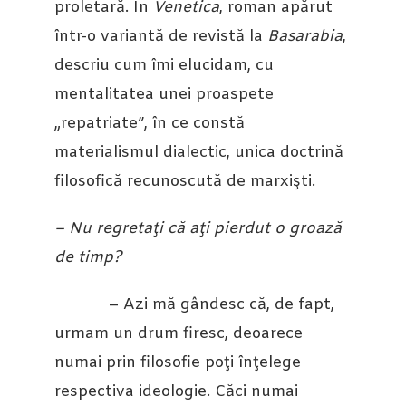
proletară. În
Venetica
, roman apărut
într-o variantă de revistă la
Basarabia
,
descriu cum îmi elucidam, cu
mentalitatea unei proaspete
„repatriate”, în ce constă
materialismul dialectic, unica doctrină
filosofică recunoscută de marxişti.
– Nu regretaţi că aţi pierdut o groază
de timp?
– Azi mă gândesc că, de fapt,
urmam un drum firesc, deoarece
numai prin filosofie poţi înţelege
respectiva ideologie. Căci numai