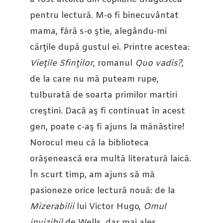
pentru lectură. M-o fi binecuvântat
mama, fără s-o ştie, alegându-mi
cărţile după gustul ei. Printre acestea:
Vieţile Sfinţilor
, romanul
Quo vadis?
,
de la care nu mă puteam rupe,
tulburată de soarta primilor martiri
creştini. Dacă aş fi continuat în acest
gen, poate c-aş fi ajuns la mănăstire!
Norocul meu că la biblioteca
orăşenească era multă literatură laică.
În scurt timp, am ajuns să mă
pasioneze orice lectură nouă: de la
Mizerabilii
lui Victor Hugo,
Omul
invizibil
de Wells, dar mai ales