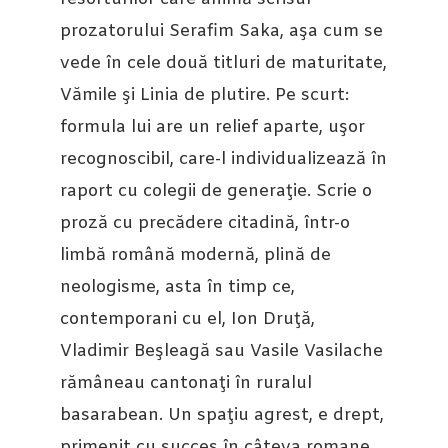
prozatorului Serafim Saka, aşa cum se
vede în cele două titluri de maturitate,
Vămile şi Linia de plutire. Pe scurt:
formula lui are un relief aparte, uşor
recognoscibil, care-l individualizează în
raport cu colegii de generaţie. Scrie o
proză cu precădere citadină, într-o
limbă română modernă, plină de
neologisme, asta în timp ce,
contemporani cu el, Ion Druţă,
Vladimir Beşleagă sau Vasile Vasilache
rămâneau cantonaţi în ruralul
basarabean. Un spaţiu agrest, e drept,
primenit cu succes în câteva romane