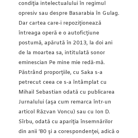
condiţia intelectualului în regimul
opresiv sau despre Basarabia în Gulag.
Dar cartea care-i repoziţionează
întreaga operă e o autoficţiune
postumă, apărută în 2013, la doi ani
de la moartea sa, intitulată sonor
eminescian Pe mine mie redă-mă.
Păstrând proporţiile, cu Saka s-a
petrecut ceea ce s-a întâmplat cu
Mihail Sebastian odată cu publicarea
Jurnalului (aşa cum remarca într-un
articol Răzvan Voncu) sau cu Ion D.
Sîrbu, odată cu apariţia însemnărilor
din anii ’80 şi a corespondenţei, adică o