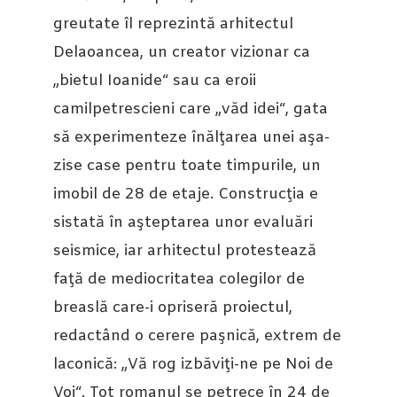
greutate îl reprezintă arhitectul
Delaoancea, un creator vizionar ca
„bietul Ioanide“ sau ca eroii
camilpetrescieni care „văd idei“, gata
să experimenteze înălţarea unei aşa-
zise case pentru toate timpurile, un
imobil de 28 de etaje. Construcţia e
sistată în aşteptarea unor evaluări
seismice, iar arhitectul protestează
faţă de mediocritatea colegilor de
breaslă care-i opriseră proiectul,
redactând o cerere paşnică, extrem de
laconică: „Vă rog izbăviţi-ne pe Noi de
Voi“. Tot romanul se petrece în 24 de