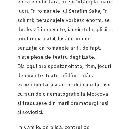
epică e deficitară, nu se întâmplă mare
lucru în romanele lui Serafim Saka, în
schimb personajele vorbesc enorm, se
duelează în cuvinte, iar simţul replicii e
unul remarcabil, lăsând uneori
senzaţia că romanele ar fi, de fapt,
nişte piese de teatru deghizate.
Dialogul are spontaneitate, ritm, jocuri
de cuvinte, toate trădând mâna
experimentată a autorului care făcuse
cursuri de cinematografie la Moscova
şi tradusese din marii dramaturgi ruşi
şi sovietici.
În Vămile, de pildă, centrul de