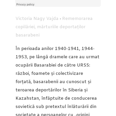
Victoria Nagy Vajda
·
Rememorarea
copilăriei, mărturiile deportaților
basarabeni
În perioada anilor 1940-1941, 1944-
1953, pe lângă dramele care au urmat
ocupării Basarabiei de către URSS:
război, foamete și colectivizare
forțată, basarabenii au cunoscut și
teroarea deportărilor în Siberia și
Kazahstan, înfăptuite de conducerea
sovietică sub pretextul înlăturării din
societate a persoanelor cu ,,origini