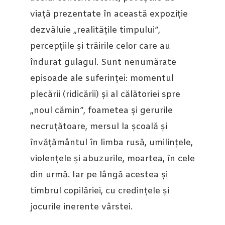
viață prezentate în această expoziție
dezvăluie „realitățile timpului”,
percepțiile și trăirile celor care au
îndurat gulagul. Sunt nenumărate
episoade ale suferinței: momentul
plecării (ridicării) și al călătoriei spre
„noul cămin”, foametea și gerurile
necruțătoare, mersul la școală și
învățământul în limba rusă, umilințele,
violențele și abuzurile, moartea, în cele
din urmă. Iar pe lângă acestea și
timbrul copilăriei, cu credințele și
jocurile inerente vârstei.