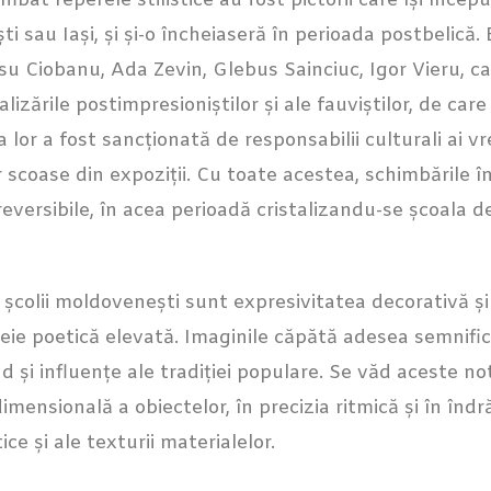
imbat reperele stilistice au fost pictorii care își înce
ti sau Iași, și și-o încheiaseră în perioada postbelică.
u Ciobanu, Ada Zevin, Glebus Sainciuc, Igor Vieru, ca
ealizările postimpresioniștilor și ale fauviștilor, de car
 lor a fost sancționată de responsabilii culturali ai vr
ar scoase din expoziții. Cu toate acestea, schimbările 
reversibile, în acea perioadă cristalizandu-se școala d
e școlii moldovenești sunt expresivitatea decorativă ș
heie poetică elevată. Imaginile căpătă adesea semnific
 și influențe ale tradiției populare. Se văd aceste not
imensională a obiectelor, în precizia ritmică și în înd
ce și ale texturii materialelor.