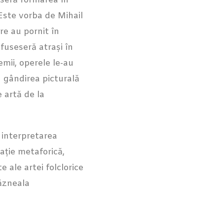
puseră formarea în
 Este vorba de Mihail
re au pornit în
e fuseseră atrași în
emii, operele le-au
în gândirea picturală
e artă de la
i interpretarea
ație metaforică,
e ale artei folclorice
răzneala