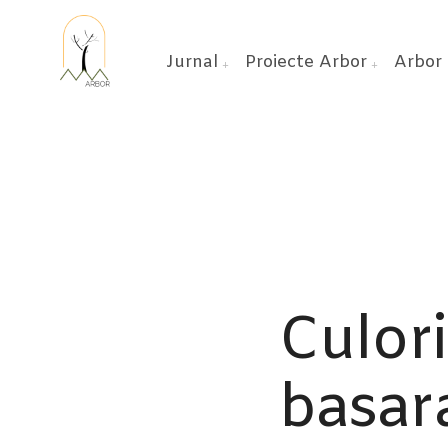
Jurnal
Proiecte Arbor
Arbor 
Culori
basara