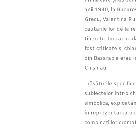
Primii care și-au sch
anii 1940, la Bucureș
Grecu, Valentina Rus
căutările lor de la r
tinerețe. Îndrăzneala
fost criticate și chi
din Basarabia erau i
Chișinău.
Trăsăturile specific
subiectelor într-o c
simbolică, exploatând
în reprezentarea bid
combinațiilor cromati