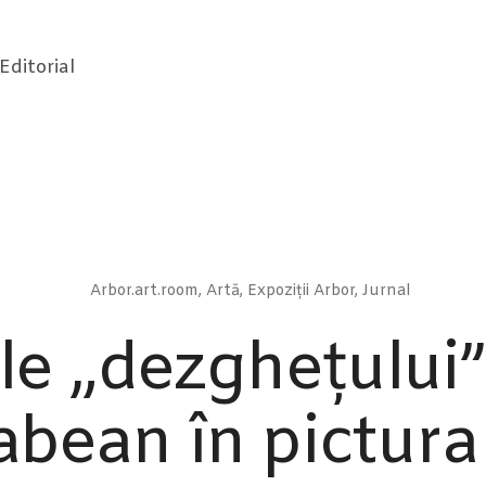
Editorial
Arbor.art.room
,
Artă
,
Expoziții Arbor
,
Jurnal
le „dezghețului”
bean în pictura