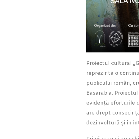
Proiectul cultural „G
reprezintă o continu
publicului român, cr
Basarabia. Proiectul
evidență eforturile 
are drept consecință 
dezinvoltură și în i