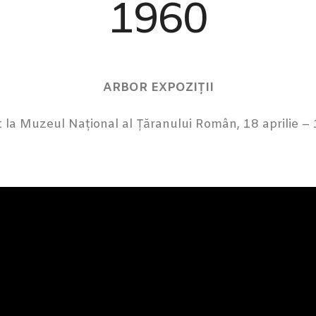
1960
ARBOR
EXPOZIȚII
 la Muzeul Național al Țăranului Român, 18 aprilie –