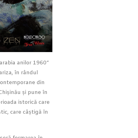
sarabia anilor 1960”
riza, în rândul
i contemporane din
Chișinău și pune în
rioada istorică care
tic, care câștigă în