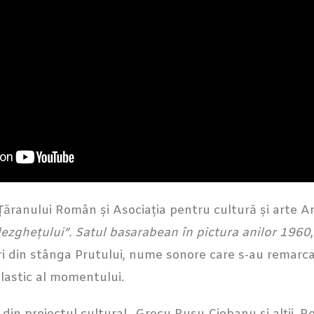
ăranului Român și Asociația pentru cultură și arte Ar
dezghețului”. Satul basarabean în pictura anilor 1960
ri din stânga Prutului, nume sonore care s-au remarcat
plastic al momentului.