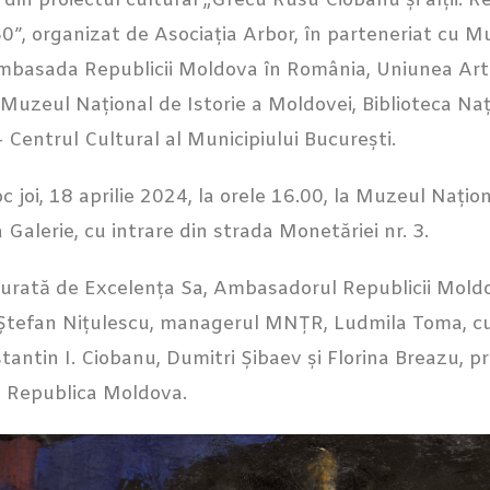
din proiectul cultural „Grecu Rusu Ciobanu și alții. Red
0”, organizat de Asociația Arbor, în parteneriat cu M
basada Republicii Moldova în România, Uniunea Artișt
uzeul Național de Istorie a Moldovei, Biblioteca Nați
Centrul Cultural al Municipiului București.
c joi, 18 aprilie 2024, la orele 16.00, la Muzeul Națio
Galerie, cu intrare din strada Monetăriei nr. 3.
ugurată de Excelența Sa, Ambasadorul Republicii Mold
il Ștefan Nițulescu, managerul MNȚR, Ludmila Toma, cu
stantin I. Ciobanu, Dumitri Șibaev și Florina Breazu, p
din Republica Moldova.