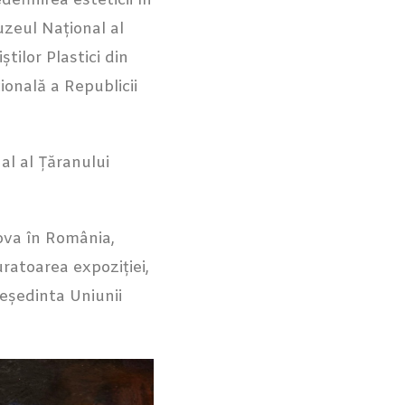
efinirea esteticii în
uzeul Național al
ilor Plastici din
onală a Republicii
nal al Țăranului
ova în România,
ratoarea expoziției,
reședinta Uniunii