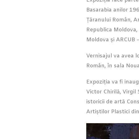
Expoziția face parte 
Basarabia anilor 196
Țăranului Român, Am
Republica Moldova, M
Moldova și ARCUB – 
Vernisajul va avea lo
Român, în sala Noua 
Expoziția va fi ina
Victor Chirilă, Virg
istoricii de artă Con
Artiștilor Plastici 