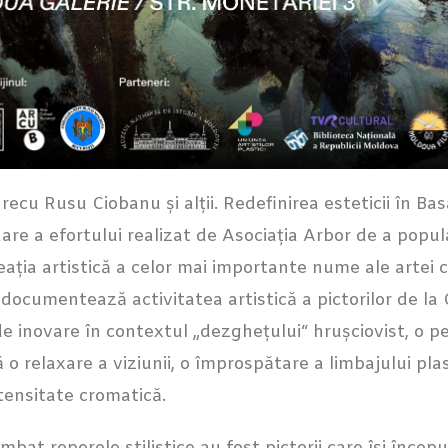
recu Rusu Ciobanu și alții. Redefinirea esteticii în Ba
are a efortului realizat de Asociația Arbor de a popula
eația artistică a celor mai importante nume ale arte
 documentează activitatea artistică a pictorilor de la 
de inovare în contextul „dezghețului“ hrușciovist, o pe
o relaxare a viziunii, o împrospătare a limbajului plas
ntensitate cromatică.