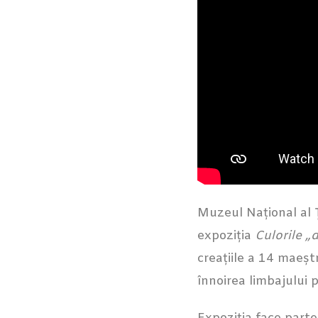
Muzeul Național al Ț
expoziția
Culorile „
creațiile a 14 maeșt
înnoirea limbajului 