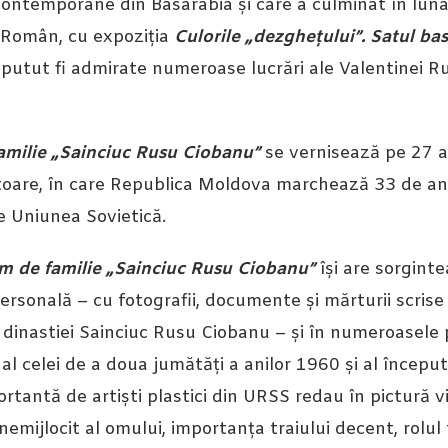
contemporane din Basarabia și care a culminat în luna 
i Român, cu expoziția
Culorile „dezghețului”. Satul ba
 putut fi admirate numeroase lucrări ale Valentinei Ru
amilie „Sainciuc Rusu Ciobanu”
se vernisează pe 27 a
ătoare, în care Republica Moldova marchează 33 de an
e Uniunea Sovietică.
m de familie „Sainciuc Rusu Ciobanu”
își are sorgint
ersonală – cu fotografii, documente și mărturii scrise
 a dinastiei Sainciuc Rusu Ciobanu – și în numeroasele p
c al celei de a doua jumătăți a anilor 1960 și al începu
rtantă de artiști plastici din URSS redau în pictură vi
nemijlocit al omului, importanța traiului decent, rolul f