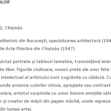
ILOR
2, Chișinău
 Politehnic din București, specializarea arhitectură (
 de Arte Plastice din Chișinău (1947).
 pictat portrete și tablouri tematice, transmițând ene
e liber. Figurile visătoare, uneori șirete ale unor fete
 intelectual al artistului sunt zugrăvite cu căldură. Cu
punde armonia culorilor stinse, apropiate sau contras
pulare, artistul surprinde cu umor bonom emoțiile săte
n și creator de măști din papier mâché, unele reprez
 din lumea artei.