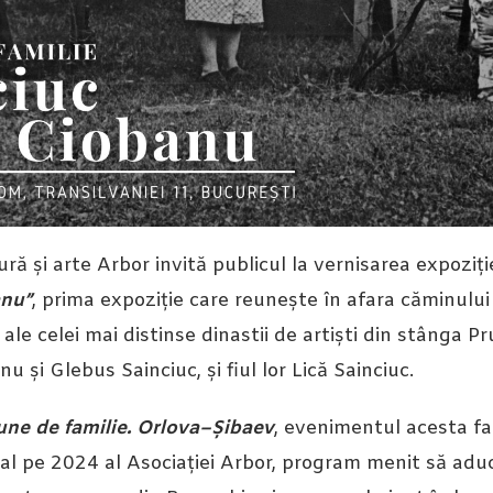
ră și arte Arbor invită publicul la vernisarea expoziți
anu”
, prima expoziție care reunește în afara căminului f
le celei mai distinse dinastii de artiști din stânga Pru
 și Glebus Sainciuc, și fiul lor Lică Sainciuc.
ne de familie. Orlova–Șibaev
, evenimentul acesta fa
al pe 2024 al Asociației Arbor, program menit să adu