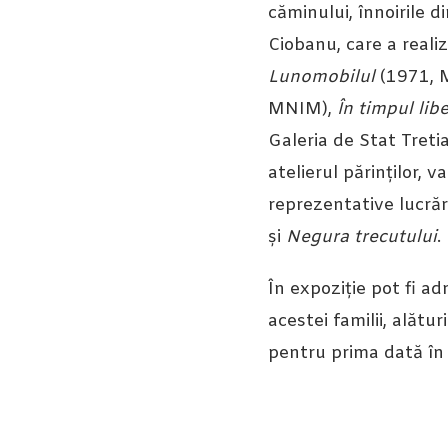
căminului, înnoirile d
Ciobanu, care a reali
Lunomobilul
(1971, 
MNIM),
În timpul libe
Galeria de Stat Tretia
atelierul părinților, 
reprezentative lucrări
și
Negura trecutului
.
În expoziție pot fi a
acestei familii, alătu
pentru prima dată în 