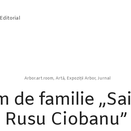
Editorial
Arbor.art.room
,
Artă
,
Expoziții Arbor
,
Jurnal
 de familie „Sa
Rusu Ciobanu”