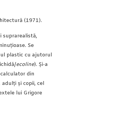
rhitectură (1971).
i suprarealistă,
 minuțioase. Se
ul plastic cu ajutorul
ichidă/
ecoline
). Și-a
 calculator din
dulți și copii, cel
extele lui Grigore