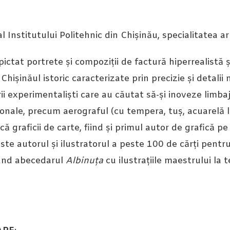
l Institutului Politehnic din Chișinău, specialitatea a
 pictat portrete și compoziții de factură hiperrealistă ș
Chișinăul istoric caracterizate prin precizie și detalii
ii experimentaliști care au căutat să-și inoveze limbaj
ionale, precum aerograful (cu tempera, tuș, acuarelă l
că graficii de carte, fiind și primul autor de grafică pe
e autorul și ilustratorul a peste 100 de cărți pentru a
ând abecedarul
Albinuța
cu ilustrațiile maestrului la t