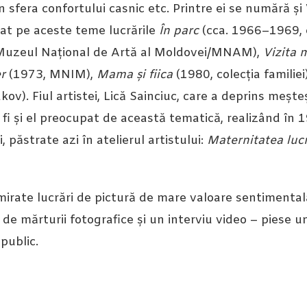
in sfera confortului casnic etc. Printre ei se numără ș
zat pe aceste teme lucrările
În parc
(cca. 1966–1969, co
Muzeul Național de Artă al Moldovei/MNAM),
Vizita 
r
(1973, MNIM),
Mama și fiica
(1980, colecția familiei
kov). Fiul artistei, Lică Sainciuc, care a deprins meșteș
va fi și el preocupat de această tematică, realizând în
, păstrate azi în atelierul artistului:
Maternitatea lucr
dmirate lucrări de pictură de mare valoare sentimenta
ri de mărturii fotografice și un interviu video – piese 
public.