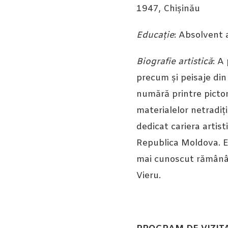
1947, Chișinău
Educație
: Absolvent a
Biografie artistică
: A
precum și peisaje din 
numără printre pictor
materialelor netradiț
dedicat cariera artisti
Republica Moldova. Est
mai cunoscut rămân
Vieru.