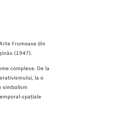
 Arte Frumoase din
șinău (1947).
 teme complexe. De la
orativismului, la o
un simbolism
temporal-spațiale