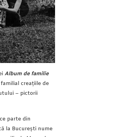
ei
Album de familie
amilial creațiile de
tului – pictorii
ce parte din
că la București nume