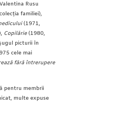
i Valentina Rusu
lecția familiei),
medicului
(1971,
),
Copilărie
(1980,
ugul picturii în
 1975 cele mai
ează fără întrerupere
lă pentru membrii
unicat, multe expuse