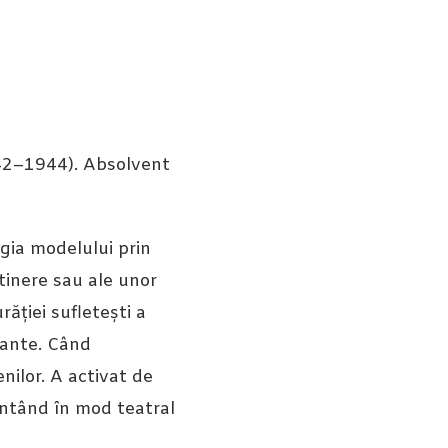
1942–1944). Absolvent
rgia modelului prin
 tinere sau ale unor
răției sufletești a
tante. Când
nilor. A activat de
entând în mod teatral