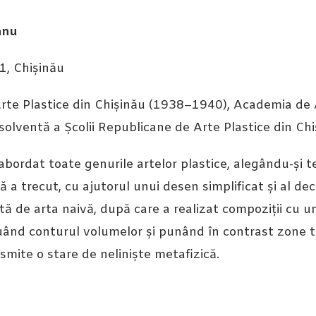
anu
1, Chișinău
Arte Plastice din Chișinău (1938–1940), Academia de
olventă a Școlii Republicane de Arte Plastice din Chi
 abordat toate genurile artelor plastice, alegându-și
ă a trecut, cu ajutorul unui desen simplificat și al dec
tă de arta naivă, după care a realizat compoziții cu 
uând conturul volumelor și punând în contrast zone 
smite o stare de neliniște metafizică.