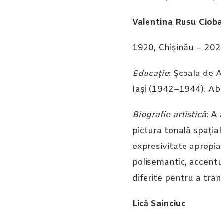
Valentina Rusu Ciob
1920, Chișinău – 202
Educație
: Școala de 
Iași (1942–1944). Abs
Biografie artistică
: A
pictura tonală spațial
expresivitate apropia
polisemantic, accent
diferite pentru a tran
Lică Sainciuc