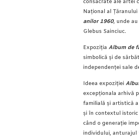
consacrate ale artei 
Național al Țăranulu
anilor 1960
, unde au
Glebus Sainciuc.
Expoziția
Album de f
simbolică și de sărb
independenței sale d
Ideea expoziției
Albu
excepționala arhivă p
familială și artistică
și în contextul istori
când o generație impo
individului, anturajul 