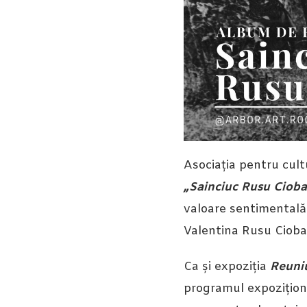
Asociația pentru cultu
„Sainciuc Rusu Ciob
valoare sentimentală a
Valentina Rusu Ciobanu
Ca și expoziția
Reuniu
programul expozițion