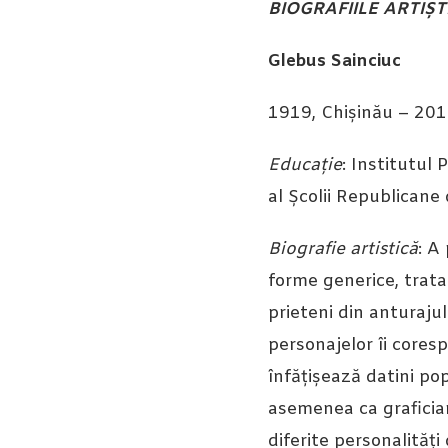
BIOGRAFIILE ARTIȘT
Glebus Sainciuc
1919, Chișinău – 201
Educație
: Institutul
al Școlii Republicane
Biografie artistică
: A
forme generice, tratat
prieteni din anturajul
personajelor îi cores
înfățișează datini po
asemenea ca graficia
diferite personalități