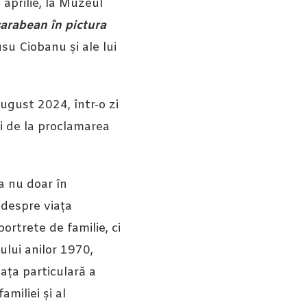
aprilie, la Muzeul
sarabean în pictura
su Ciobanu și ale lui
ugust 2024, într-o zi
i de la proclamarea
ea nu doar în
 despre viața
ortrete de familie, ci
tului anilor 1970,
ața particulară a
amiliei și al