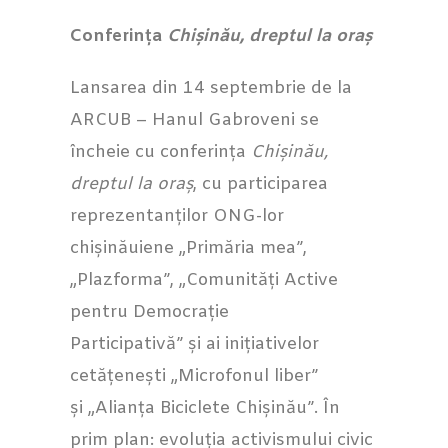
Conferința
Chișinău, dreptul la oraș
Lansarea din 14 septembrie de la
ARCUB – Hanul Gabroveni se
încheie cu conferința
Chișinău,
dreptul la oraș
, cu participarea
reprezentanților ONG-lor
chișinăuiene „Primăria mea”,
„Plazforma”, „Comunități Active
pentru Democrație
Participativă” și ai inițiativelor
cetățenești „Microfonul liber”
și „Alianța Biciclete Chișinău”. În
prim plan: evoluția activismului civic