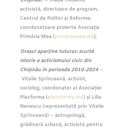
Chișinău?
– Vlada Ciobanu,
activistă, directoare de program,
Centrul de Politici și Reforme;
coordonatoare proiecte Asociația
Primăria Mea (
primariamea.md
);
Orașul aparține tuturor: scurtă
istorie a activismului civic din
Chișinău în perioada 2010-2024
–
Vitalie Sprînceană, activist,
sociolog, coordonator al Asociației
Plazforma (
platzforma.md
) și Lilia
Nenescu (reprezentată prin Vitalie
Sprînceană) – antropologă,
grădinară urbană, activistă pentru