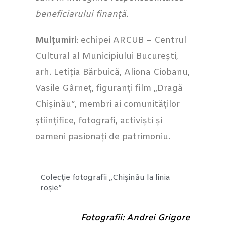
beneficiarului finanță.
Mulțumiri
: echipei ARCUB – Centrul
Cultural al Municipiului București,
arh. Letiția Bărbuică, Aliona Ciobanu,
Vasile Gârneț, figuranți film „Dragă
Chișinău”, membri ai comunităților
științifice, fotografi, activiști și
oameni pasionați de patrimoniu.
Colecție fotografii „Chișinău la linia
roșie”
Fotografii: Andrei Grigore