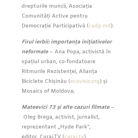
drepturile muncii, Asociația
Comunități Active pentru
Democrație Participativă (
cadp.md
).
Firul ierbii: importanța inițiativelor
neformale
– Ana Popa, activistă în
spațiul urban, co-fondatoare
Ritmurile Rezistenței, Alianța
Biciclete Chișinău (
ecovisio.org
) și
Mosaics of Moldova;
Mateevici 73 și alte cazuri filmate
–
Oleg Brega, activist, jurnalist,
reprezentant „Hyde Park”,
editor, Curaj.TV (
curaj.tv
).