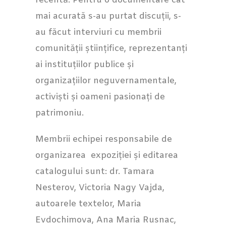
recentă. Pentru o documentare cat
mai acurată s-au purtat discuții, s-
au făcut interviuri cu membrii
comunității științifice, reprezentanți
ai instituțiilor publice și
organizațiilor neguvernamentale,
activiști și oameni pasionați de
patrimoniu.
Membrii echipei responsabile de
organizarea expoziției și editarea
catalogului sunt: dr. Tamara
Nesterov, Victoria Nagy Vajda,
autoarele textelor, Maria
Evdochimova, Ana Maria Rusnac,