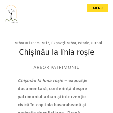
MENU
Arbor.art.room
,
Artă
,
Expoziții Arbor
,
Istorie
,
Jurnal
Chișinău la linia roșie
ARBOR PATRIMONIU
Chișinău la linia roșie
– expoziție
documentară, conferință despre
patrimoniul urban și intervenție
civică în capitala basarabeană și